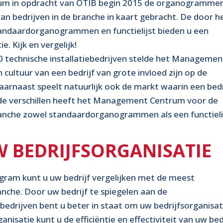
m in opdracht van OTIB begin 2015 de organogramme
 van bedrijven in de branche in kaart gebracht. De door h
daardorganogrammen en functielijst bieden u een
e. Kijk en vergelijk!
0 technische installatiebedrijven stelde het Managemen
cultuur van een bedrijf van grote invloed zijn op de
Daarnaast speelt natuurlijk ook de markt waarin een bedr
 de verschillen heeft het Management Centrum voor de
branche zowel standaardorganogrammen als een functieli
W BEDRIJFSORGANISATIE
ram kunt u uw bedrijf vergelijken met de meest
nche. Door uw bedrijf te spiegelen aan de
bedrijven bent u beter in staat om uw bedrijfsorganisat
nisatie kunt u de efficiëntie en effectiviteit van uw bed