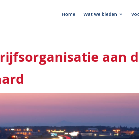
Home
Wat we bieden
Voo
rijfsorganisatie aan 
aard