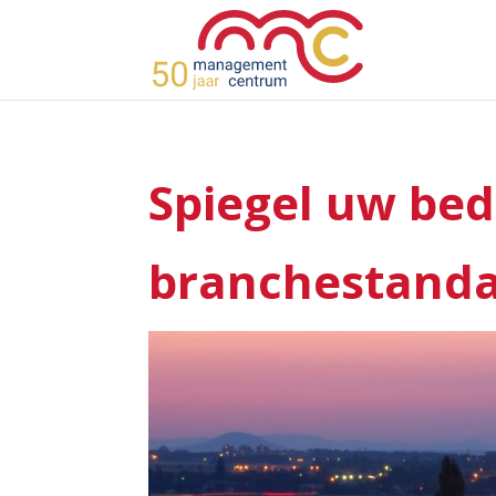
Spiegel uw bed
branchestand